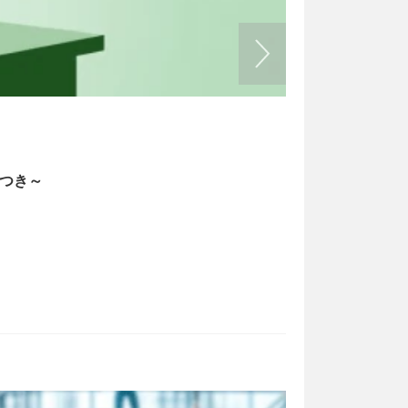
書式の例文
2026/05/13
トつき～
経理業務のフ