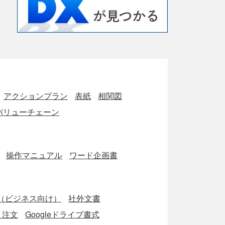
アクションプラン
表紙
相関図
バリューチェーン
操作マニュアル
ワード企画書
（ビジネス向け）
社外文書
・注文
Googleドライブ書式