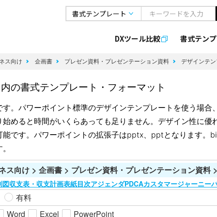
DXツール比較
書式
テンプ
ネス向け
企画書
プレゼン資料・プレゼンテーション資料
デザインテ
)内の書式テンプレート・フォーマット
です。パワーポイント標準のデザインテンプレートを使う場合
り始めると時間がいくらあっても足りません。デザイン性に優
す。パワーポイントの拡張子はpptx、pptとなります。biz
す。
ネス向け > 企画書 > プレゼン資料・プレゼンテーション資料 
制図
収支表・収支計画
表紙
目次
アジェンダ
PDCA
カスタマージャーニー
有料
Word
Excel
PowerPoint