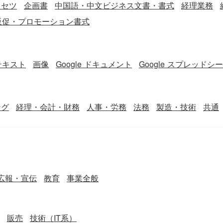
リセツ
企画書
中国語・中文ビジネス文書・書式
経理業務
販促・プロモーション書式
テキスト
画像
Google ドキュメント
Google スプレッドシ
ング
経理・会計・財務
人事・労務
法務
製造・技術
共通
広報・宣伝
教育
事業全般
販売
技術（IT系）