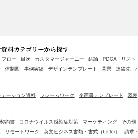
ン資料カテゴリーから探す
フロー
目次
カスタマージャーニー
結論
PDCA
リスト
析
体制図
事例実績
デザインテンプレート
背景
連絡先
ンテーション資料
フレームワーク
企画書テンプレート
図表
契約書
コロナウイルス感染症対策
マーケティング
その他
理
リモートワーク
英文ビジネス書類・書式（Letter）
請求