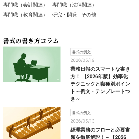
専門職（会計関連）
専門職（法律関連）
専門職（教育関連）
研究・開発
その他
書式の書き方コラム
書式の例文
2026/05/19
業務日報のスマートな書き
方！ 【2026年版】効率化
テクニックと職種別ポイン
ト～例文・テンプレートつ
き～
書式の例文
2026/05/13
経理業務のフローと必要書
類を徹底解説！～【2026