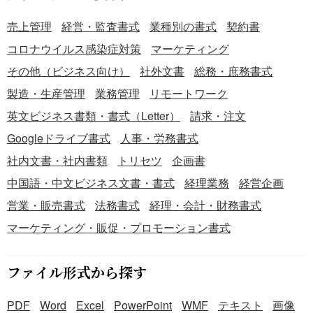
売上管理
経営・監査書式
業種別の書式
契約書
コロナウイルス感染症対策
マーケティング
その他（ビジネス向け）
社外文書
総務・庶務書式
製造・生産管理
業務管理
リモートワーク
英文ビジネス書類・書式（Letter）
請求・注文
Googleドライブ書式
人事・労務書式
社内文書・社内書類
トリセツ
企画書
中国語・中文ビジネス文書・書式
経理業務
経営企画
営業・販売書式
法務書式
経理・会計・財務書式
マーケティング・販促・プロモーション書式
ファイル形式から探す
PDF
Word
Excel
PowerPoint
WMF
テキスト
画像