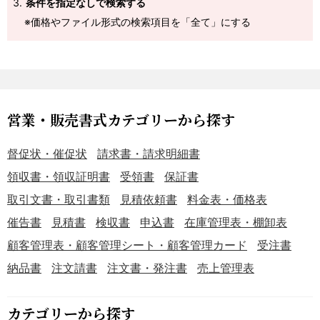
条件を指定なしで検索する
※価格やファイル形式の検索項目を「全て」にする
営業・販売書式カテゴリーから探す
督促状・催促状
請求書・請求明細書
領収書・領収証明書
受領書
保証書
取引文書・取引書類
見積依頼書
料金表・価格表
催告書
見積書
検収書
申込書
在庫管理表・棚卸表
顧客管理表・顧客管理シート・顧客管理カード
受注書
納品書
注文請書
注文書・発注書
売上管理表
カテゴリーから探す