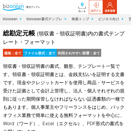
0
ログイン
会員登録
カート
bizocean
bizocean書式テンプレ
検索トップ
ビジネス向け
総勘定元帳
(領収書・領収証明書)内の書式テンプ
レート・フォーマット
価格：全て
ファイル形式：全て
利用されやすい部署：全て
領収書・領収証明書の書式、雛形、テンプレート一覧で
す。領収書・領収証明書とは、金銭支払いを証明する文書
です。現金やクレジットカードを使用し商品・サービスを
受けた証拠として会計上管理し、法人・個人それぞれの規
則に従った期間保管しなければならない証憑書類の一種で
もあります。個人事業主やフリーランスをはじめ、バック
オフィス業務で簡単に使える無料フォーマットを中心に、
Word（ワード）、Excel（エクセル）、PDF形式の書式を