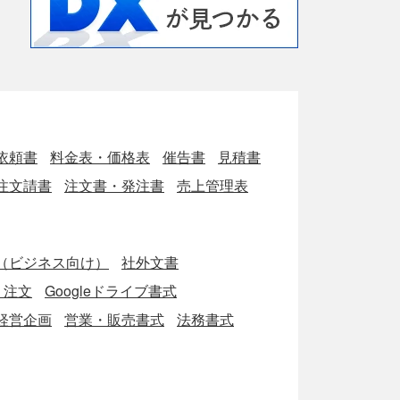
依頼書
料金表・価格表
催告書
見積書
注文請書
注文書・発注書
売上管理表
（ビジネス向け）
社外文書
・注文
Googleドライブ書式
経営企画
営業・販売書式
法務書式