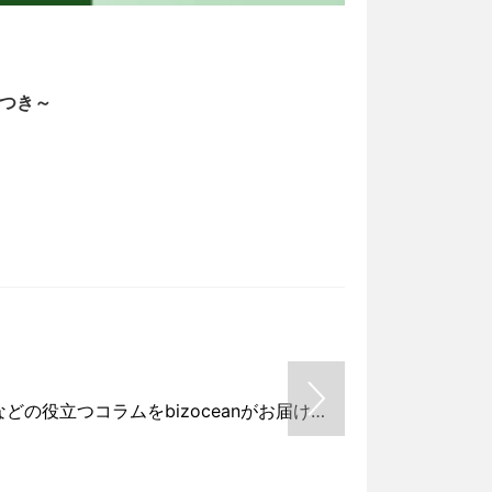
書式の例文
2026/05/13
トつき～
経理業務のフ
bizoceanお
建設工事に関わる安全書類をどの様に用意して対応するか？関連書式テンプレートから書き方の注意点などの役立つコラムをbizoceanがお届けします。
bizocea