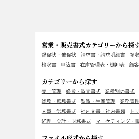
営業・販売書式カテゴリーから探
督促状・催促状
請求書・請求明細書
領
検収書
申込書
在庫管理表・棚卸表
顧客
カテゴリーから探す
売上管理
経営・監査書式
業種別の書式
総務・庶務書式
製造・生産管理
業務管
人事・労務書式
社内文書・社内書類
ト
経理・会計・財務書式
マーケティング・
ファイル形式から探す