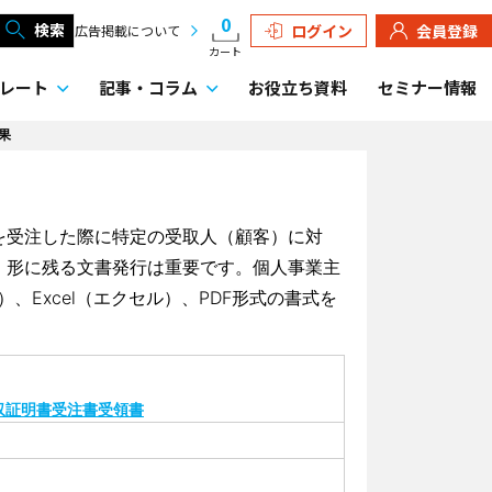
0
検索
ログイン
会員登録
広告掲載について
カート
レート
記事・
コラム
お役立ち資料
セミナー情報
果
を受注した際に特定の受取人（顧客）に対
、形に残る文書発行は重要です。個人事業主
Excel（エクセル）、PDF形式の書式を
収証明書
受注書
受領書