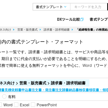
DXツール比較
書式
テンプ
ネス向け
営業・販売書式
請求書・請求明細書
「経緯報告書」の検索結
書)内の書式テンプレート・フォーマット
レート一覧です。請求書・請求明細書とは、サービスや商品等
。期日までに代金の支払いが必要であることを明確にするため
で簡単に使える無料フォーマットを中心に、Word（ワード）、
ネス向け > 営業・販売書式 > 請求書・請求明細書
積書
見積依頼書
申込書
注文書・発注書
注文請書
納品書
検収書
領収書・領
有料
Word
Excel
PowerPoint