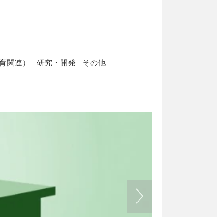
育関連）
研究・開発
その他