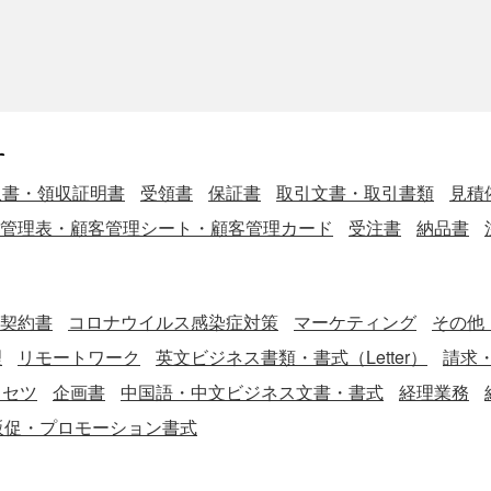
す
収書・領収証明書
受領書
保証書
取引文書・取引書類
見積
管理表・顧客管理シート・顧客管理カード
受注書
納品書
契約書
コロナウイルス感染症対策
マーケティング
その他
理
リモートワーク
英文ビジネス書類・書式（Letter）
請求
リセツ
企画書
中国語・中文ビジネス文書・書式
経理業務
販促・プロモーション書式