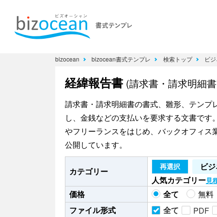
bizocean
bizocean書式テンプレ
検索トップ
ビジ
経緯報告書
(請求書・請求明細
請求書・請求明細書の書式、雛形、テンプ
し、金銭などの支払いを要求する文書です
やフリーランスをはじめ、バックオフィス業務
公開しています。
ビジ
再選択
カテゴリー
人気カテゴリー
見
価格
全て
無料
ファイル形式
全て
PDF