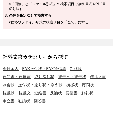
※「価格」と「ファイル形式」の検索項目で無料書式やPDF書
式を探す
条件を指定なしで検索する
※価格やファイル形式の検索項目を「全て」にする
社外文書カテゴリーから探す
会社案内
FAX送付状・FAX送信票
断り状
通知書・通達書
取り消し状
警告文・警告状
儀礼文書
照会状
送付状・送り状・添え状
挨拶状
質問状
抗議状・抗議文
連絡書
反論状
要望書
お礼状
申立書
勧誘状
回答書