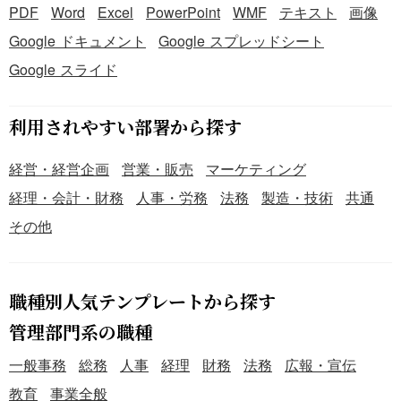
PDF
Word
Excel
PowerPoint
WMF
テキスト
画像
Google ドキュメント
Google スプレッドシート
Google スライド
利用されやすい部署から探す
経営・経営企画
営業・販売
マーケティング
経理・会計・財務
人事・労務
法務
製造・技術
共通
その他
職種別人気テンプレートから探す
管理部門系の職種
一般事務
総務
人事
経理
財務
法務
広報・宣伝
教育
事業全般