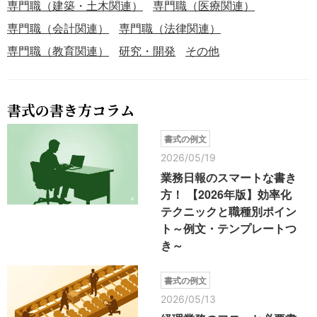
専門職（建築・土木関連）
専門職（医療関連）
専門職（会計関連）
専門職（法律関連）
専門職（教育関連）
研究・開発
その他
書式の書き方コラム
書式の例文
2026/05/19
業務日報のスマートな書き
方！ 【2026年版】効率化
テクニックと職種別ポイン
ト～例文・テンプレートつ
き～
書式の例文
2026/05/13