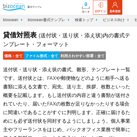
0
ログイン
会員登録
カート
bizocean
bizocean書式テンプレ
検索トップ
ビジネス向け
貸借対照表
(送付状・送り状・添え状)内の書式テ
ンプレート・フォーマット
価格：全て
ファイル形式：全て
利用されやすい部署：全て
送付状・送り状・添え状の書式、雛形、テンプレート一覧
です。送付状とは、FAXや郵便物などのように相手へ送る
書類に添える文書で、宛先、送り主、挨拶、枚数といった
概要を記載します。もし送付状の内容と違う書類が送付さ
れていたり、届いたFAXの枚数が足りなかったりする場合
に間違いであることがすぐに判明します。正確に届けるた
めにも必ず送付状を同封するようにしましょう。個人事業
主やフリーランスをはじめ、バックオフィス業務で簡単に