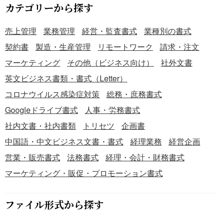
カテゴリーから探す
売上管理
業務管理
経営・監査書式
業種別の書式
契約書
製造・生産管理
リモートワーク
請求・注文
マーケティング
その他（ビジネス向け）
社外文書
英文ビジネス書類・書式（Letter）
コロナウイルス感染症対策
総務・庶務書式
Googleドライブ書式
人事・労務書式
社内文書・社内書類
トリセツ
企画書
中国語・中文ビジネス文書・書式
経理業務
経営企画
営業・販売書式
法務書式
経理・会計・財務書式
マーケティング・販促・プロモーション書式
ファイル形式から探す