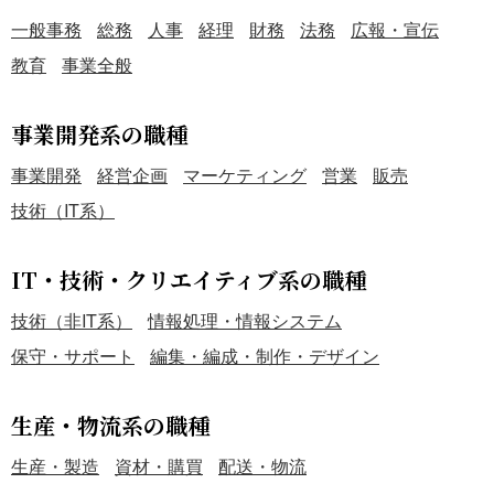
一般事務
総務
人事
経理
財務
法務
広報・宣伝
教育
事業全般
事業開発系の職種
事業開発
経営企画
マーケティング
営業
販売
技術（IT系）
IT・技術・クリエイティブ系の職種
技術（非IT系）
情報処理・情報システム
保守・サポート
編集・編成・制作・デザイン
生産・物流系の職種
生産・製造
資材・購買
配送・物流