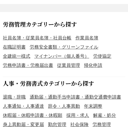
労務管理カテゴリーから探す
社員名簿・従業員名簿・社員台帳
作業員名簿
在職証明書
労務安全書類・グリーンファイル
全建統一様式
マイナンバー（個人番号）
労使協定
労務申請書・労務届出書
従業員管理
帰化申請
人事・労務書式カテゴリーから探す
退職・辞職
通勤届・通勤手当申請書・通勤交通費申請書
人事通知・人事通達
辞令・人事異動
年末調整
休暇届・休暇申請書・休暇願
採用・求人
解雇・処分
身上異動届・変更届
勤怠管理
社会保険
労務管理