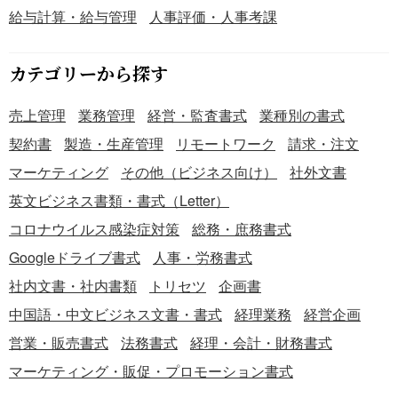
給与計算・給与管理
人事評価・人事考課
カテゴリーから探す
売上管理
業務管理
経営・監査書式
業種別の書式
契約書
製造・生産管理
リモートワーク
請求・注文
マーケティング
その他（ビジネス向け）
社外文書
英文ビジネス書類・書式（Letter）
コロナウイルス感染症対策
総務・庶務書式
Googleドライブ書式
人事・労務書式
社内文書・社内書類
トリセツ
企画書
中国語・中文ビジネス文書・書式
経理業務
経営企画
営業・販売書式
法務書式
経理・会計・財務書式
マーケティング・販促・プロモーション書式