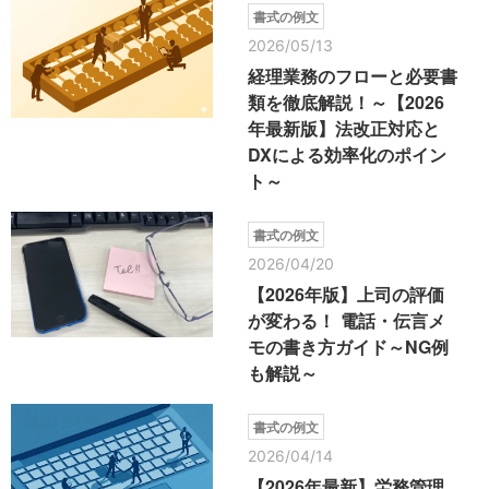
書式の例文
2026/05/13
経理業務のフローと必要書
類を徹底解説！～【2026
年最新版】法改正対応と
DXによる効率化のポイン
ト～
書式の例文
2026/04/20
【2026年版】上司の評価
が変わる！ 電話・伝言メ
モの書き方ガイド～NG例
も解説～
書式の例文
2026/04/14
【2026年最新】労務管理